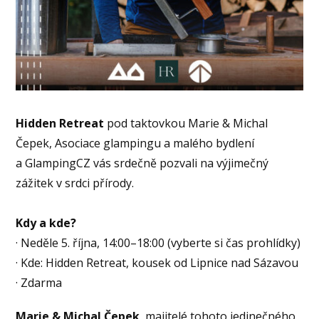
Hidden Retreat
pod taktovkou Marie & Michal
Čepek, Asociace glampingu a malého bydlení
a GlampingCZ vás srdečně pozvali na výjimečný
zážitek v srdci přírody.
Kdy a kde?
· Neděle 5. října, 14:00–18:00 (vyberte si čas prohlídky)
· Kde: Hidden Retreat, kousek od Lipnice nad Sázavou
· Zdarma
Marie & Michal Čepek
, majitelé tohoto jedinečného