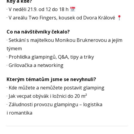
Kdy a kde?
· V neděli 21.9. od 12 do 18 h
· V areálu Two Fingers, kousek od Dvora Králové
Co na návštěvníky čekalo?
· Setkání s majitelkou Monikou Bruknerovou a jejím
týmem
· Prohlídka glampingů, Q&A, tipy a triky
· Grilovačka a networking
Kterým tématům jsme se nevyhnuli?
· Kde můžete a nemůžete postavit glamping
· Jak vecpat obývák i ložnici do 20 m²
· Záludnosti provozu glampingu – logistika
i romantika