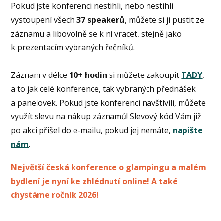
Pokud jste konferenci nestihli, nebo nestihli
vystoupení všech
37 speakerů
, můžete si ji pustit ze
záznamu a libovolně se k ní vracet, stejně jako
k prezentacím vybraných řečníků.
Záznam v délce
10+ hodin
si můžete zakoupit
TADY
,
a to jak celé konference, tak vybraných přednášek
a panelovek. Pokud jste konferenci navštívili, můžete
využít slevu na nákup záznamů! Slevový kód Vám již
po akci přišel do e-mailu, pokud jej nemáte,
napište
nám
.
Největší česká konference o glampingu a malém
bydlení je nyní ke zhlédnutí online! A také
chystáme ročník 2026!