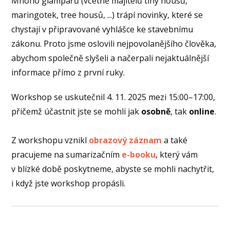
Mnoho glampařů (včetně majitelů tiny housů,
maringotek, tree housů, ...) trápí novinky, které se
chystají v připravované vyhlášce ke stavebnímu
zákonu. Proto jsme oslovili nejpovolanějšího člověka,
abychom společně slyšeli a načerpali nejaktuálnější
informace přímo z první ruky.
Workshop se uskutečnil 4. 11. 2025 mezi 15:00–17:00,
přičemž účastnit jste se mohli jak
osobně
, tak
online
.
Z workshopu vznikl
obrazový záznam
a také
pracujeme na sumarizačním
e-booku
, který vám
v blízké době poskytneme, abyste se mohli nachytřit,
i když jste workshop propásli.