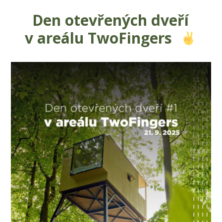
Den otevřen
ých dveří
v areálu TwoFingers