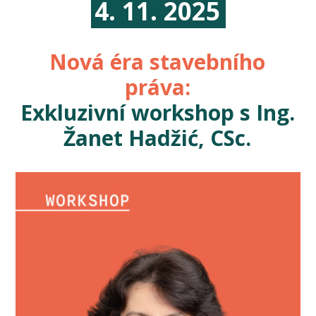
4. 11. 2025
Nová éra stavebního
práva:
Exkluzivní workshop s Ing.
Žanet Hadžić, CSc.