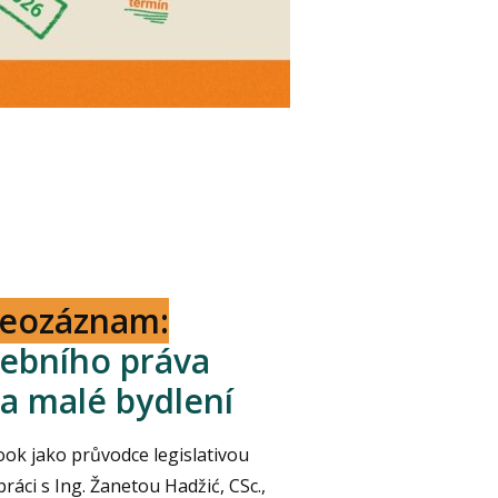
deozáznam:
vebního práva
a malé bydlení
ook jako průvodce legislativou
áci s Ing. Žanetou Hadžić, CSc.,