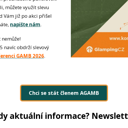
li, můžete využít slevu
 Vám již po akci přišel
máte,
napište nám
.
ýt nemůže!
 navíc obdrží slevový
erenci GAMB 2026
.
Chci se stát členem AGAMB
dy aktuální informace? Newslett