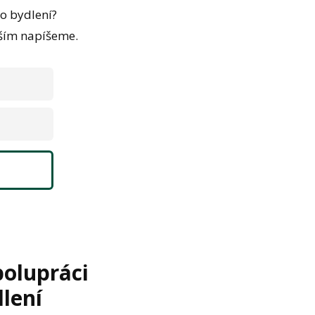
ho bydlení?
jším napíšeme.
polupráci
lení