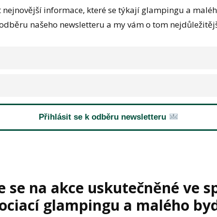
 nejnovější informace, které se týkají glampingu a malé
k odběru našeho newsletteru a my vám o tom nejdůležitě
Přihlásit se k odběru newsletteru
e se na akce uskutečněné ve s
ociací glampingu a malého byd