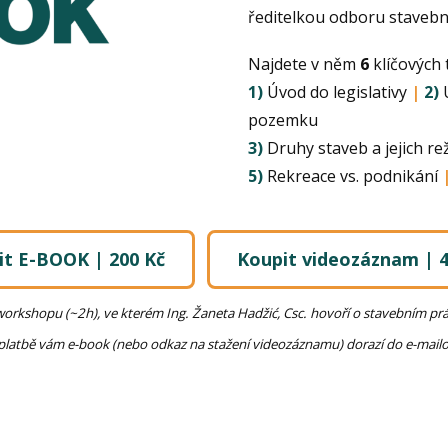
ředitelkou odboru staveb
Najdete v něm
6
klíčových
1)
Úvod do legislativy
|
2)
Ú
pozemku
3)
Druhy staveb a jejich r
5)
Rekreace vs. podnikání
it E-BOOK | 200 Kč
Koupit videozáznam | 4
 workshopu (~2h), ve kterém Ing. Žaneta Hadžić, Csc. hovoří o stavebním 
platbě vám e-book (nebo odkaz na stažení videozáznamu) dorazí do e-mailo