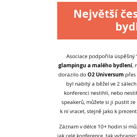
Největší č
bydl
Asociace podpořila úspěšný
glampingu a malého bydlení
,
dorazilo do
O2 Universum
přes
byl nabitý a běžel ve 2 sálec
konferenci nestihli, nebo nest
speakerů, můžete si ji pustit z
k ní vracet, stejně jako k preze
Záznam v délce 10+ hodin si mů
jak celé konference, tak vybraný