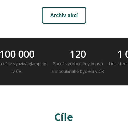
Archiv akcí
100 000
120
1 
 ročně využívá glamping
Počet výrobců tiny housů
Lidí, kteř
v ČR
a modulárního bydlení v ČR
Cíle