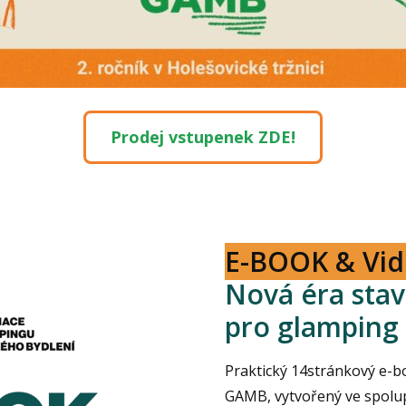
Prodej vstupenek ZDE!
E-BOOK & Vi
Nová éra sta
pro glamping 
Praktický 14stránkový e-b
GAMB, vytvořený ve spolupr