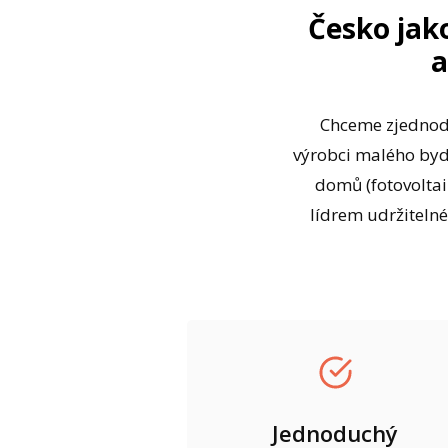
Česko jak
a
Chceme zjednodu
výrobci malého bydl
domů (fotovoltai
lídrem udržiteln
Jednoduchý