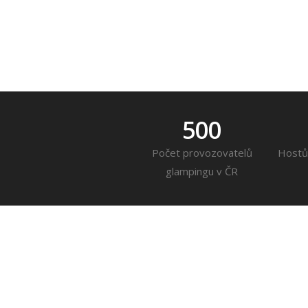
500
Počet provozovatelů
Hostů
glampingu v ČR