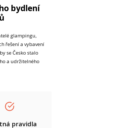
ho bydlení
ků
atelé glampingu,
ch řešení a vybavení
by se Česko stalo
ho a udržitelného
tná pravidla