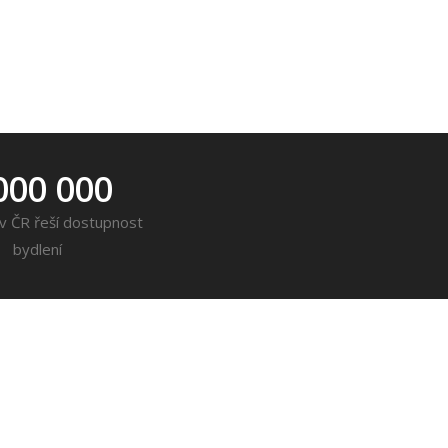
000 000
í v ČR řeší dostupnost
bydlení