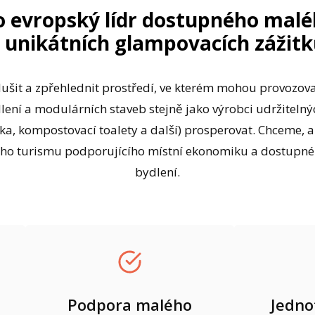
o evropský lídr dostupného malé
 unikátních glampovacích zážit
šit a zpřehlednit prostředí, ve kterém mohou provozov
ení a modulárních staveb stejně jako výrobci udržitelný
ka, kompostovací toalety a další) prosperovat. Chceme, a
ého turismu podporujícího místní ekonomiku a dostupné
bydlení.
Podpora malého
Jedno