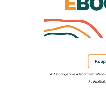
Koup
K
dispozici je také videozáznam celého
Po úspěšné 