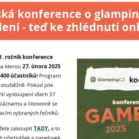
eská konference o glampi
ení - teď ke zhlédnutí onl
1. ročník konference
 na kterou
27. února 2025
400 účastníků
! Program
h souběžně. Pokud jste
ihli vystoupení všech 37
e záznamu a libovolně se
ntacím vybraných řečníků.
žete zakoupit
TADY
,
a to
ch přednášek a panelovek.