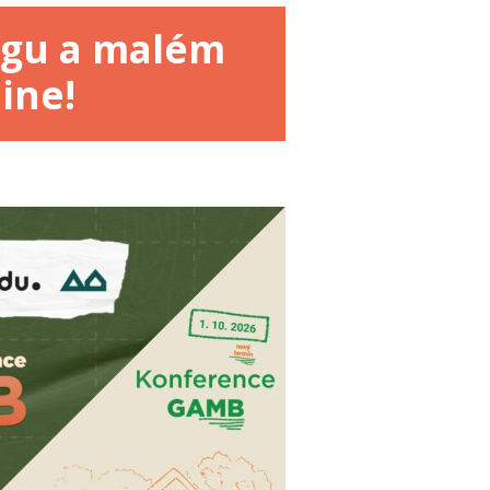
ngu a malém
ine!