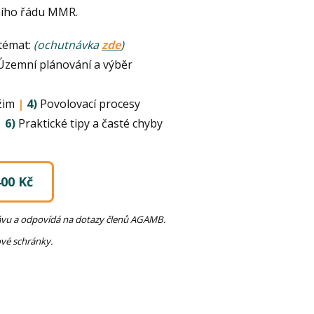
ního řádu MMR.
 témat:
(ochutnávka
zde
)
zemní plánování a výběr
ežim
|
4)
Povolovací procesy
|
6)
Praktické tipy a časté chyby
00 Kč
právu a odpovídá na dotazy členů AGAMB.
vé schránky.